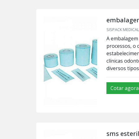
embalagem
SISPACK MEDICAL 
A embalagem p
processos, o 
estabeleciment
clínicas odon
diversos tipos 
Cotar agora
sms esteri