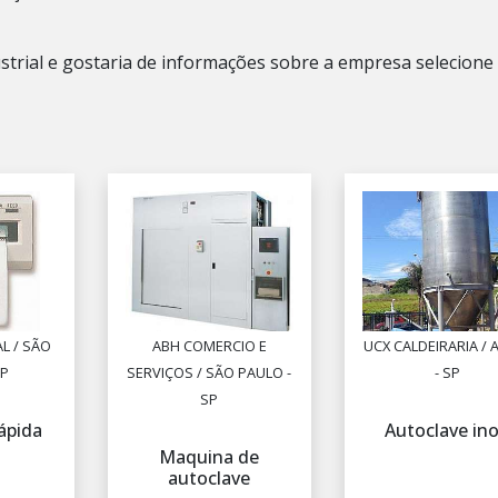
ustrial e gostaria de informações sobre a empresa selecion
L / SÃO
ABH COMERCIO E
UCX CALDEIRARIA / 
SP
SERVIÇOS / SÃO PAULO -
- SP
SP
ápida
Autoclave in
Maquina de
autoclave