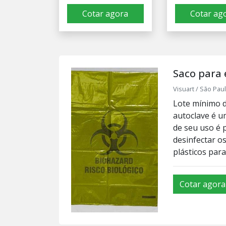
Cotar agora
Cotar ag
Saco para 
Visuart / São Paul
Lote mínimo d
autoclave é u
de seu uso é 
desinfectar os
plásticos par
Cotar agora