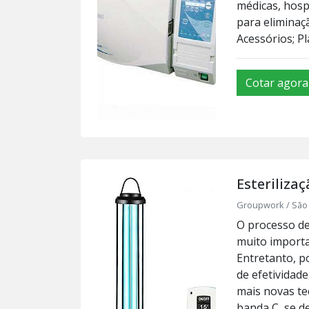
médicas, hospi
para eliminaç
Acessórios; Pl
Cotar agora
Esterilizaç
Groupwork / São 
O processo de 
muito import
Entretanto, 
de efetividad
mais novas te
banda C, se de.