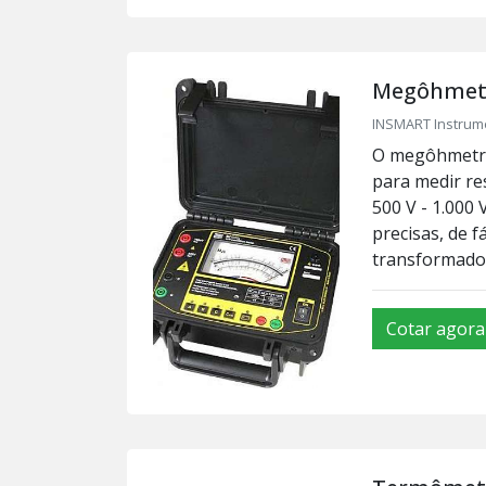
Megôhmetr
INSMART Instrumen
O megôhmetro 
para medir re
500 V - 1.000 
precisas, de f
transformador
Cotar agora