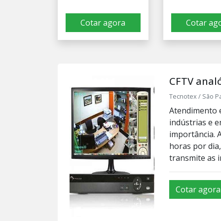
Cotar agora
Cotar ag
CFTV anal
Tecnotex / São Pa
Atendimento e
indústrias e 
importância. 
horas por dia
transmite as 
Cotar agora