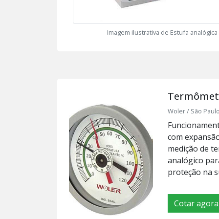
Imagem ilustrativa de Estufa analógica
Termômetr
Woler / São Paulo
Funcionament
com expansão 
medição de te
analógico par
proteção na su
Cotar agora