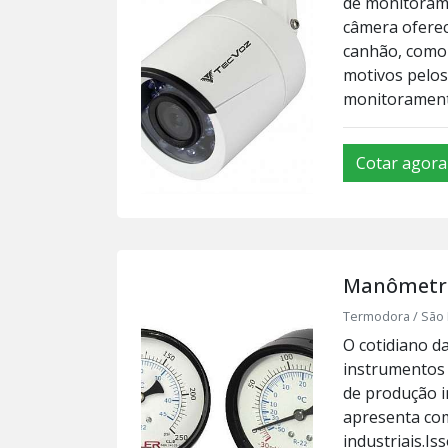
de monitorame
câmera ofere
canhão, como 
motivos pelos
monitorament
Cotar agora
Manômetro
Termodora / São 
O cotidiano d
instrumentos 
de produção i
apresenta com
industriais.I