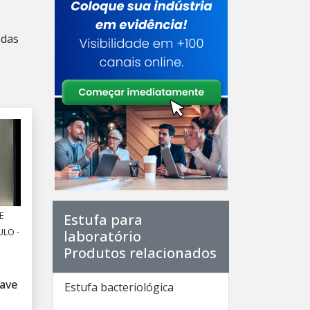
 das
E
Estufa para
ULO -
laboratório
Produtos relacionados
lave
Estufa bacteriológica