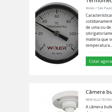
Termômetr
Woler / São Paulo
Característic
cotidianament
de uma ou de 
obrigatoriame
matéria que s
temperatura...
Cotar agora
Câmera bul
NEW ELLO TECNOLO
A câmera bull